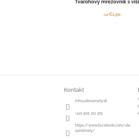
Tvarohový mrežovník s vi
€1,50
od
Z
á
Kontakt
p
ä
info
@
alexamaty.sk
t
i
+421 905 212 375
e
https://www.facebook.com/ale
xandmaty/