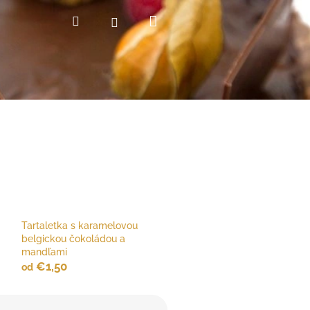
Nákupný
Hľadať
Prihlásenie
košík
Tartaletka s karamelovou
belgickou čokoládou a
mandľami
€1,50
od