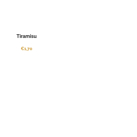
Tiramisu
€1,70