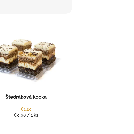
Štedráková kocka
€1,20
Jednotková
€0,08 / 1 ks
cena: