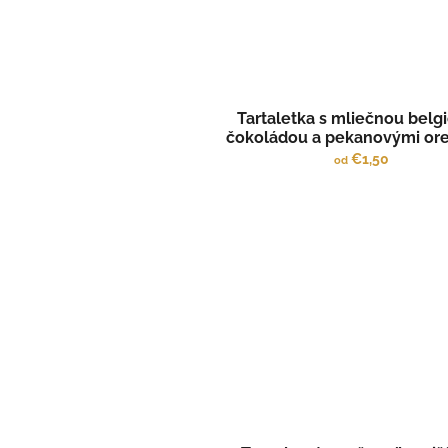
Tartaletka s mliečnou belg
čokoládou a pekanovými or
€1,50
od