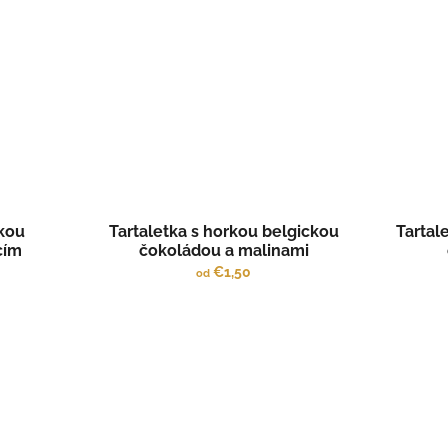
ckou
Tartaletka s horkou belgickou
Tartal
cím
čokoládou a malinami
€1,50
od