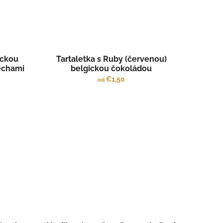
ickou
Tartaletka s Ruby (červenou)
echami
belgickou čokoládou
€1,50
od