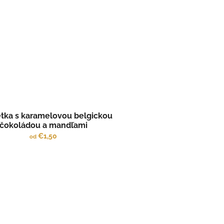
etka s karamelovou belgickou
čokoládou a mandľami
€1,50
od