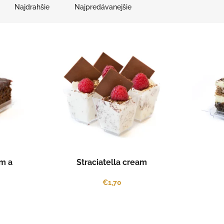
Najdrahšie
Najpredávanejšie
m a
Straciatella cream
€1,70