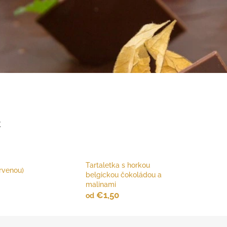
2
Tartaletka s horkou
rvenou)
belgickou čokoládou a
malinami
€1,50
od