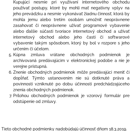
Kupujúci nesmie pri využívaní internetového obchodu
používať postupy, ktoré by mohli mať negatívny vplyv na
jeho prevádzku a nesmie vykonávať žiadnu činnosť, ktorá by
mohla jemu alebo tretím osobám umožniť neoprávnene
zasahovať či neoprávnene užívať programové vybavenie
alebo ďalšie súčasti tvoriace internetový obchod a užívať
internetový obchod alebo jeho časti či softwarové
vybavenie takým spôsobom, ktorý by bol v rozpore s jeho
určením či účelom.
Kúpna zmluva vrátane obchodných podmienok je
archivovaná predávajúcim v elektronickej podobe a nie je
verejne prístupná.
Znenie obchodných podmienok môže predávajúci meniť či
dopĺňať. Týmto ustanovením nie sú dotknuté práva a
povinnosti vzniknuté po dobu účinnosti predchádzajúceho
znenia obchodných podmienok.
Prílohou obchodných podmienok je vzorový formulár pre
odstúpenie od zmluvy.
Tieto obchodné podmienky nadobúdajú účinnosť dňom 18.3.2019.