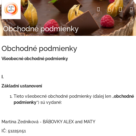
Prejsť
Nák
Hľadať
Prihlásen
na
obsah
koší
Obchodné podmienky
Obchodné podmienky
Všeobecné obchodné podmienky
I.
Základní ustanovení
Tieto všeobecné obchodné podmienky (ďalej len „
obchodné
podmienky
“) sú vydané:
Martina Zedníková - BÁBOVKY ALEX and MATY
IČ: 51225051