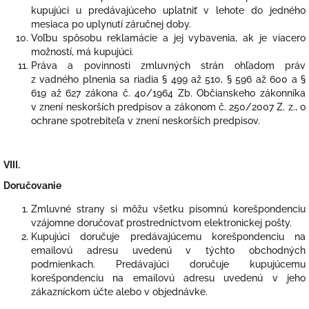
kupujúci u predávajúceho uplatniť v lehote do jedného
mesiaca po uplynutí záručnej doby.
Voľbu spôsobu reklamácie a jej vybavenia, ak je viacero
možností, má kupujúci.
Práva a povinnosti zmluvných strán ohľadom práv
z vadného plnenia sa riadia § 499 až 510, § 596 až 600 a §
619 až 627 zákona č. 40/1964 Zb. Občianskeho zákonníka
v znení neskorších predpisov a zákonom č. 250/2007 Z. z., o
ochrane spotrebiteľa v znení neskorších predpisov.
VIII.
Doručovanie
Zmluvné strany si môžu všetku písomnú korešpondenciu
vzájomne doručovať prostredníctvom elektronickej pošty.
Kupujúci doručuje predávajúcemu korešpondenciu na
emailovú adresu uvedenú v týchto obchodných
podmienkach. Predávajúci doručuje kupujúcemu
korešpondenciu na emailovú adresu uvedenú v jeho
zákazníckom účte alebo v objednávke.