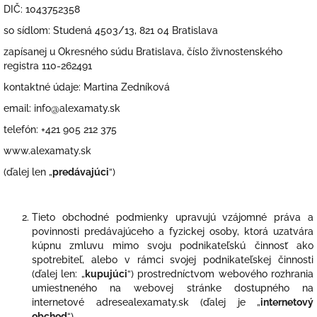
DIČ: 1043752358
so sídlom: Studená 4503/13, 821 04 Bratislava
zapísanej u Okresného súdu Bratislava, číslo živnostenského
registra 110-262491
kontaktné údaje: Martina Zedníková
email: info@alexamaty.sk
telefón: +421 905 212 375
www.alexamaty.sk
(ďalej len „
predávajúci
“)
Tieto obchodné podmienky upravujú vzájomné práva a
povinnosti predávajúceho a fyzickej osoby, ktorá uzatvára
kúpnu zmluvu mimo svoju podnikateľskú činnosť ako
spotrebiteľ, alebo v rámci svojej podnikateľskej činnosti
(ďalej len: „
kupujúci
“) prostredníctvom webového rozhrania
umiestneného na webovej stránke dostupného na
internetové adresealexamaty.sk (ďalej je „
internetový
obchod
“).