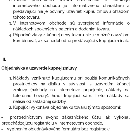
internetového obchodu je informatívneho charakteru a
predávajúci nie je povinný uzavrieť kúpnu zmluvu ohľadom
tohoto tovaru.
V internetovom obchode sú zverejnené informácie o
nákladoch spojených s balením a dodaním tovaru.
Prípadné zľavy z kúpnej ceny tovaru nie je možné navzájom
kombinovať, ak sa nedohodne predávajúci s kupujúcim inak.
III.
Objednávka a uzavretie kúpnej zmluvy
Náklady vzniknuté kupujúcemu pri použití komunikačných
prostriedkov na diaľku v súvislosti s uzavretím kúpnej
zmluvy (náklady na internetové pripojenie, náklady na
telefónne hovory), hradí kupujúci sám. Tieto náklady sa
nelíšia od základnej sadzby.
Kupujúci vykonáva objednávku tovaru týmito spôsobmi:
prostredníctvom svojho zákazníckeho účtu, ak vykonal
predchádzajúcu registráciu v internetovom obchode,
vyplnením objednávkového formulára bez registrácie.