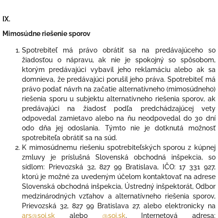
IX.
Mimosúdne riešenie sporov
Spotrebiteľ má právo obrátiť sa na predávajúceho so
žiadosťou o nápravu, ak nie je spokojný so spôsobom,
ktorým predávajúci vybavil jeho reklamáciu alebo ak sa
domnieva, že predávajúci porušil jeho práva. Spotrebiteľ má
právo podať návrh na začatie alternatívneho (mimosúdneho)
riešenia sporu u subjektu alternatívneho riešenia sporov, ak
predávajúci na žiadosť podľa predchádzajúcej vety
odpovedal zamietavo alebo na ňu neodpovedal do 30 dní
odo dňa jej odoslania. Týmto nie je dotknutá možnosť
spotrebiteľa obrátiť sa na súd.
K mimosúdnemu riešeniu spotrebiteľských sporou z kúpnej
zmluvy je príslušná Slovenská obchodná inšpekcia, so
sídlom: Prievozská 32, 827 99 Bratislava, IČO: 17 331 927,
ktorú je možné za uvedeným účelom kontaktovať na adrese
Slovenská obchodná inšpekcia, Ústredný inšpektorát, Odbor
medzinárodných vzťahov a alternatívneho riešenia sporov,
Prievozská 32, 827 99 Bratislava 27, alebo elektronicky na
ars@soi.sk
alebo
@soi.sk
. Internetová adresa: