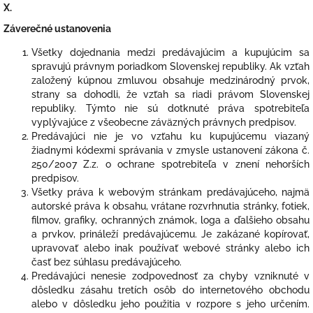
X.
Záverečné ustanovenia
Všetky dojednania medzi predávajúcim a kupujúcim sa
spravujú právnym poriadkom Slovenskej republiky. Ak vzťah
založený kúpnou zmluvou obsahuje medzinárodný prvok,
strany sa dohodli, že vzťah sa riadi právom Slovenskej
republiky. Týmto nie sú dotknuté práva spotrebiteľa
vyplývajúce z všeobecne záväzných právnych predpisov.
Predávajúci nie je vo vzťahu ku kupujúcemu viazaný
žiadnymi kódexmi správania v zmysle ustanovení zákona č.
250/2007 Z.z. o ochrane spotrebiteľa v znení nehorších
predpisov.
Všetky práva k webovým stránkam predávajúceho, najmä
autorské práva k obsahu, vrátane rozvrhnutia stránky, fotiek,
filmov, grafiky, ochranných známok, loga a ďalšieho obsahu
a prvkov, prináleží predávajúcemu. Je zakázané kopírovať,
upravovať alebo inak používať webové stránky alebo ich
časť bez súhlasu predávajúceho.
Predávajúci nenesie zodpovednosť za chyby vzniknuté v
dôsledku zásahu tretích osôb do internetového obchodu
alebo v dôsledku jeho použitia v rozpore s jeho určením.