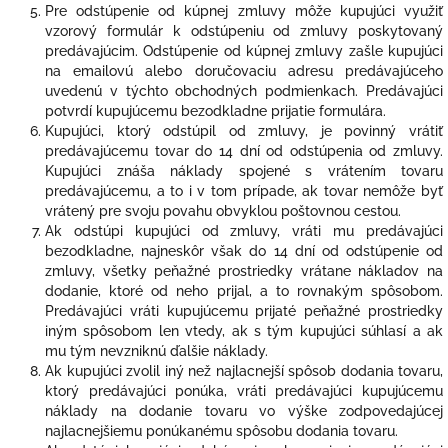
Pre odstúpenie od kúpnej zmluvy môže kupujúci využiť
vzorový formulár k odstúpeniu od zmluvy poskytovaný
predávajúcim. Odstúpenie od kúpnej zmluvy zašle kupujúci
na emailovú alebo doručovaciu adresu predávajúceho
uvedenú v týchto obchodných podmienkach. Predávajúci
potvrdí kupujúcemu bezodkladne prijatie formulára.
Kupujúci, ktorý odstúpil od zmluvy, je povinný vrátiť
predávajúcemu tovar do 14 dní od odstúpenia od zmluvy.
Kupujúci znáša náklady spojené s vrátením tovaru
predávajúcemu, a to i v tom prípade, ak tovar nemôže byť
vrátený pre svoju povahu obvyklou poštovnou cestou.
Ak odstúpi kupujúci od zmluvy, vráti mu predávajúci
bezodkladne, najneskôr však do 14 dní od odstúpenie od
zmluvy, všetky peňažné prostriedky vrátane nákladov na
dodanie, ktoré od neho prijal, a to rovnakým spôsobom.
Predávajúci vráti kupujúcemu prijaté peňažné prostriedky
iným spôsobom len vtedy, ak s tým kupujúci súhlasí a ak
mu tým nevzniknú ďalšie náklady.
Ak kupujúci zvolil iný než najlacnejší spôsob dodania tovaru,
ktorý predávajúci ponúka, vráti predávajúci kupujúcemu
náklady na dodanie tovaru vo výške zodpovedajúcej
najlacnejšiemu ponúkanému spôsobu dodania tovaru.