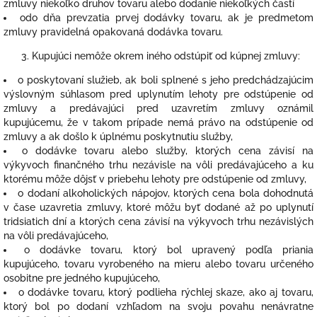
zmluvy niekoľko druhov tovaru alebo dodanie niekoľkých častí
odo dňa prevzatia prvej dodávky tovaru, ak je predmetom
zmluvy pravidelná opakovaná dodávka tovaru.
Kupujúci nemôže okrem iného odstúpiť od kúpnej zmluvy:
o poskytovaní služieb, ak boli splnené s jeho predchádzajúcim
výslovným súhlasom pred uplynutím lehoty pre odstúpenie od
zmluvy a predávajúci pred uzavretím zmluvy oznámil
kupujúcemu, že v takom prípade nemá právo na odstúpenie od
zmluvy a ak došlo k úplnému poskytnutiu služby,
o dodávke tovaru alebo služby, ktorých cena závisí na
výkyvoch finančného trhu nezávisle na vôli predávajúceho a ku
ktorému môže dôjsť v priebehu lehoty pre odstúpenie od zmluvy,
o dodaní alkoholických nápojov, ktorých cena bola dohodnutá
v čase uzavretia zmluvy, ktoré môžu byť dodané až po uplynutí
tridsiatich dní a ktorých cena závisí na výkyvoch trhu nezávislých
na vôli predávajúceho,
o dodávke tovaru, ktorý bol upravený podľa priania
kupujúceho, tovaru vyrobeného na mieru alebo tovaru určeného
osobitne pre jedného kupujúceho,
o dodávke tovaru, ktorý podlieha rýchlej skaze, ako aj tovaru,
ktorý bol po dodaní vzhľadom na svoju povahu nenávratne