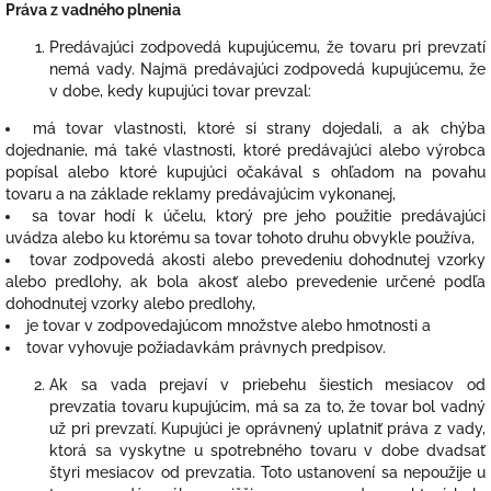
Práva z vadného plnenia
Predávajúci zodpovedá kupujúcemu, že tovaru pri prevzatí
nemá vady. Najmä predávajúci zodpovedá kupujúcemu, že
v dobe, kedy kupujúci tovar prevzal:
má tovar vlastnosti, ktoré si strany dojedali, a ak chýba
dojednanie, má také vlastnosti, ktoré predávajúci alebo výrobca
popísal alebo ktoré kupujúci očakával s ohľadom na povahu
tovaru a na základe reklamy predávajúcim vykonanej,
sa tovar hodí k účelu, ktorý pre jeho použitie predávajúci
uvádza alebo ku ktorému sa tovar tohoto druhu obvykle používa,
tovar zodpovedá akosti alebo prevedeniu dohodnutej vzorky
alebo predlohy, ak bola akosť alebo prevedenie určené podľa
dohodnutej vzorky alebo predlohy,
je tovar v zodpovedajúcom množstve alebo hmotnosti a
tovar vyhovuje požiadavkám právnych predpisov.
Ak sa vada prejaví v priebehu šiestich mesiacov od
prevzatia tovaru kupujúcim, má sa za to, že tovar bol vadný
už pri prevzatí. Kupujúci je oprávnený uplatniť práva z vady,
ktorá sa vyskytne u spotrebného tovaru v dobe dvadsať
štyri mesiacov od prevzatia. Toto ustanovení sa nepoužije u