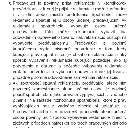
Predávajúci je povinný prijať reklamáciu v ktorejkoľvek
prevádzkarni, v ktorej je prijatie reklamácie možné, prípadne
i v sídle alebo mieste podnikania. Spotrebiteľ môže
reklamáciu uplatniť aj u osoby určenej predávajúcim. Ak
reklamáciu spotrebiteľa vybavuje osoba určená
predávajúcim, táto môže reklamáciu vybaviť iba
odovzdaním opraveného tovaru, inak reklamáciu postúpi na
vybavenie predávajúcemu. Predávajúci je povinný
kupujúcemu vydať písomné potvrdenie o tom, kedy
kupujúci právo uplatnil, čo je obsahom reklamácie a aký
spôsob vybavenia reklamácie kupujúci požaduje, ako aj
potvrdenie o dátume a spôsobe vybavenia reklamácie,
vrátane potvrdenia o vykonaní opravy a dobe jej trvania,
prípadne písomné odôvodnenie zamietnutia reklamácie.
Ak spotrebiteľ uplatní reklamáciu, predávajúci alebo ním
poverený zamestnanec alebo určená osoba je povinný
poučiť spotrebiteľa o jeho právach vyplývajúcich z vadného
plnenia. Na základe rozhodnutia spotrebiteľa, ktoré z práv
vyplývajúcich mu z vadného plnenia si uplatňuje, je
Predávajúci alebo ním poverený pracovník alebo určená
osoba povinný určiť spôsob vybavenia reklamácie ihneď, v
zložitých prípadoch najneskôr do troch pracovných dní odo