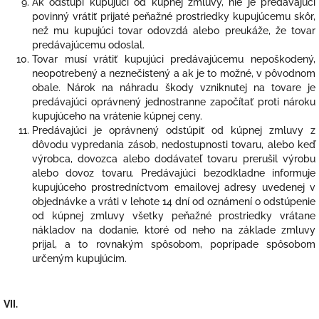
Ak odstúpi kupujúci od kúpnej zmluvy, nie je predávajúci
povinný vrátiť prijaté peňažné prostriedky kupujúcemu skôr,
než mu kupujúci tovar odovzdá alebo preukáže, že tovar
predávajúcemu odoslal.
Tovar musí vrátiť kupujúci predávajúcemu nepoškodený,
neopotrebený a neznečistený a ak je to možné, v pôvodnom
obale. Nárok na náhradu škody vzniknutej na tovare je
predávajúci oprávnený jednostranne započítať proti nároku
kupujúceho na vrátenie kúpnej ceny.
Predávajúci je oprávnený odstúpiť od kúpnej zmluvy z
dôvodu vypredania zásob, nedostupnosti tovaru, alebo keď
výrobca, dovozca alebo dodávateľ tovaru prerušil výrobu
alebo dovoz tovaru. Predávajúci bezodkladne informuje
kupujúceho prostredníctvom emailovej adresy uvedenej v
objednávke a vráti v lehote 14 dní od oznámení o odstúpenie
od kúpnej zmluvy všetky peňažné prostriedky vrátane
nákladov na dodanie, ktoré od neho na základe zmluvy
prijal, a to rovnakým spôsobom, poprípade spôsobom
určeným kupujúcim.
VII.