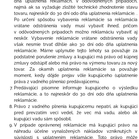
dňa uplatnenia reklamách, v odôvodnených prípadoch,
najmä ak sa vyžaduje zložité technické zhodnotenie stavu
tovaru, najneskôr do 30 dní odo dňa uplatnenia reklamácie. .
Po určení spôsobu vybavenia reklamácie sa reklamácia
vrátane odstránenia vady musí vybaviť ihneď, pričom
v odôvodnených prípadoch možno reklamáciu vybaviť aj
neskôr. Vybavenie reklamácie vrátane odstránenia vady
však nesmie trvať dlhšie ako 30 dní odo dňa uplatnenia
reklamácie. Márne uplynutie tejto lehoty sa považuje za
podstatné porušenie zmluvy a kupujúci má právo od kúpnej
zmluvy odstúpiť alebo má právo na výmenu tovaru za nový
tovar. Za okamih uplatnenia reklamácie sa považuje
moment, kedy dôjde prejav vôle kupujúceho (uplatnenie
práva z vadného plnenia) predávajúcemu.
Predávajúci písomne informuje kupujúceho o výsledku
reklamácie, a to najneskôr do 30 dní odo dňa uplatnenia
reklamácie.
Právo z vadného plnenia kupujúcemu nepatrí, ak kupujúci
pred prevzatím veci vedel, že vec má vadu, alebo ak
kupujúci vadu sám spôsobil.
V prípade oprávnenej reklamácie má kupujúci právo na
náhradu účelne vynaložených nákladov vzniknutých v
súvislosti s uplatnením reklamácie. Toto právo môže