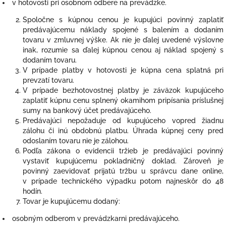
v hotovosti pri osobnom odbere na prevádzke.
Spoločne s kúpnou cenou je kupujúci povinný zaplatiť
predávajúcemu náklady spojené s balením a dodaním
tovaru v zmluvnej výške. Ak nie je ďalej uvedené výslovne
inak, rozumie sa ďalej kúpnou cenou aj náklad spojený s
dodaním tovaru.
V prípade platby v hotovosti je kúpna cena splatná pri
prevzatí tovaru.
V prípade bezhotovostnej platby je záväzok kupujúceho
zaplatiť kúpnu cenu splnený okamihom pripísania príslušnej
sumy na bankový účet predávajúceho.
Predávajúci nepožaduje od kupujúceho vopred žiadnu
zálohu či inú obdobnú platbu. Úhrada kúpnej ceny pred
odoslaním tovaru nie je zálohou.
Podľa zákona o evidencii tržieb je predávajúci povinný
vystaviť kupujúcemu pokladničný doklad. Zároveň je
povinný zaevidovať prijatú tržbu u správcu dane online,
v prípade technického výpadku potom najneskôr do 48
hodín.
Tovar je kupujúcemu dodaný:
osobným odberom v prevádzkarni predávajúceho.