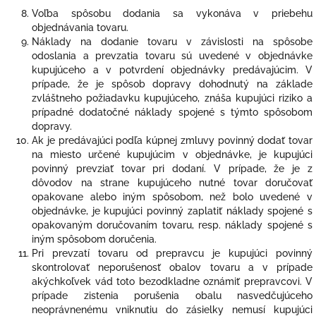
Voľba spôsobu dodania sa vykonáva v priebehu
objednávania tovaru.
Náklady na dodanie tovaru v závislosti na spôsobe
odoslania a prevzatia tovaru sú uvedené v objednávke
kupujúceho a v potvrdení objednávky predávajúcim. V
prípade, že je spôsob dopravy dohodnutý na základe
zvláštneho požiadavku kupujúceho, znáša kupujúci riziko a
prípadné dodatočné náklady spojené s týmto spôsobom
dopravy.
Ak je predávajúci podľa kúpnej zmluvy povinný dodať tovar
na miesto určené kupujúcim v objednávke, je kupujúci
povinný prevziať tovar pri dodaní. V prípade, že je z
dôvodov na strane kupujúceho nutné tovar doručovať
opakovane alebo iným spôsobom, než bolo uvedené v
objednávke, je kupujúci povinný zaplatiť náklady spojené s
opakovaným doručovaním tovaru, resp. náklady spojené s
iným spôsobom doručenia.
Pri prevzatí tovaru od prepravcu je kupujúci povinný
skontrolovať neporušenosť obalov tovaru a v prípade
akýchkoľvek vád toto bezodkladne oznámiť prepravcovi. V
prípade zistenia porušenia obalu nasvedčujúceho
neoprávnenému vniknutiu do zásielky nemusí kupujúci