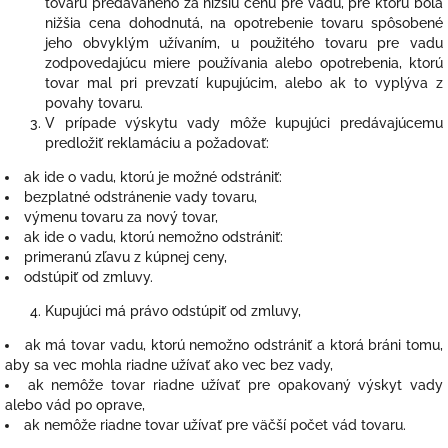
tovaru predávaného za nižšiu cenu pre vadu, pre ktorú bola
nižšia cena dohodnutá, na opotrebenie tovaru spôsobené
jeho obvyklým užívaním, u použitého tovaru pre vadu
zodpovedajúcu miere používania alebo opotrebenia, ktorú
tovar mal pri prevzatí kupujúcim, alebo ak to vyplýva z
povahy tovaru.
V prípade výskytu vady môže kupujúci predávajúcemu
predložiť reklamáciu a požadovať:
ak ide o vadu, ktorú je možné odstrániť:
bezplatné odstránenie vady tovaru,
výmenu tovaru za nový tovar,
ak ide o vadu, ktorú nemožno odstrániť:
primeranú zľavu z kúpnej ceny,
odstúpiť od zmluvy.
Kupujúci má právo odstúpiť od zmluvy,
ak má tovar vadu, ktorú nemožno odstrániť a ktorá bráni tomu,
aby sa vec mohla riadne užívať ako vec bez vady,
ak nemôže tovar riadne užívať pre opakovaný výskyt vady
alebo vád po oprave,
ak nemôže riadne tovar užívať pre väčší počet vád tovaru.